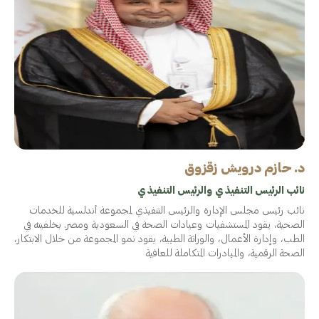
د. حازم درويش زقزوق
نائب الرئيس التنفيذي والرئيس التنفيذي
نائب رئيس مجلس الإدارة والرئيس التنفيذي لمجموعة أندلسية للخدمات
الصحية، يقود المستشفيات وعيادات الصحة في السعودية ومصر. بخلفيته في
الطب، وإدارة الأعمال، والوراثة الطبية، يقود نمو المجموعة من خلال الابتكار،
الصحة الرقمية، والمبادرات المتكاملة للعافية